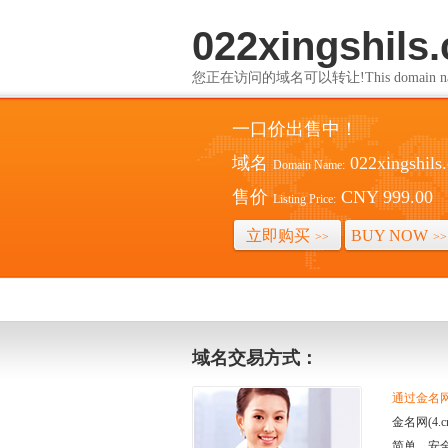
022xingshils
您正在访问的域名可以转让!This domain name i
一口价出售中！
域名
022xingshils
Domain Name:
售价
CNY 999.00
Listing Price:
立即购买
BUY NOW
>>
>>
域名交易方式：
通过金名网(
金名网(4
简单、安