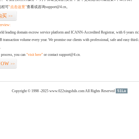
流程可
“点击这里”
查看或咨询support@4.cn。
购买
>>
erview:
orld leading domain escrow service platform and ICANN-Accredited Registrar, with 6 years ri
 transaction volume every year. We promise our clients with professional, safe and easy third-
.
d process, you can
“visit here”
or contact support@4.cn.
NOW
>>
Copyright © 1998 -2025 www.022xingshils.com All Rights Reserved
51La