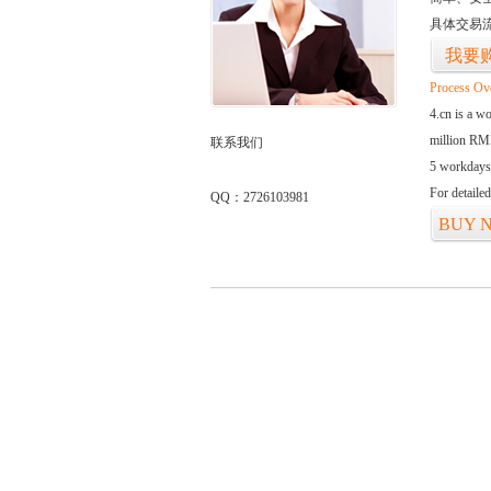
具体交易
我要
Process Ov
4.cn is a w
million RMB
联系我们
5 workdays
For detaile
QQ：2726103981
BUY 